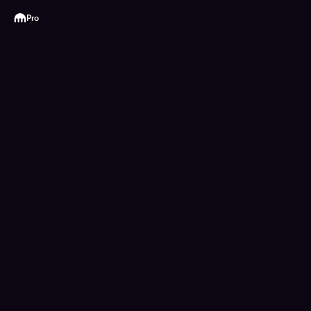
Kraken
Pro