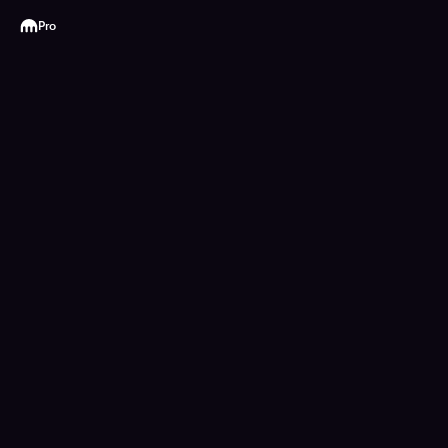
Kraken
Pro