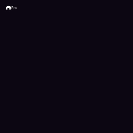
Kraken
Pro