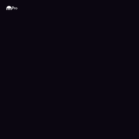
Kraken
Pro