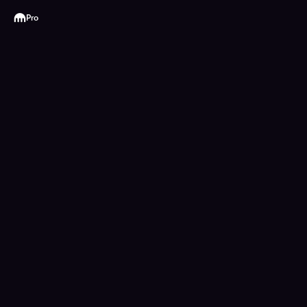
Kraken
Pro