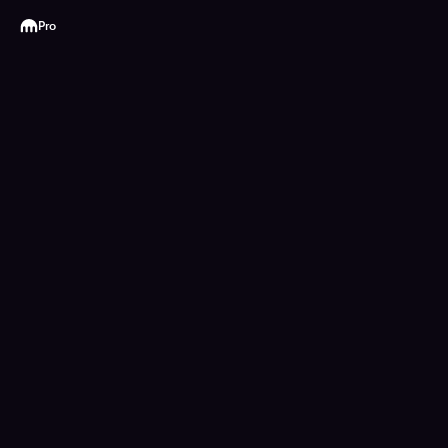
Kraken
Pro