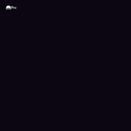
Kraken
Pro