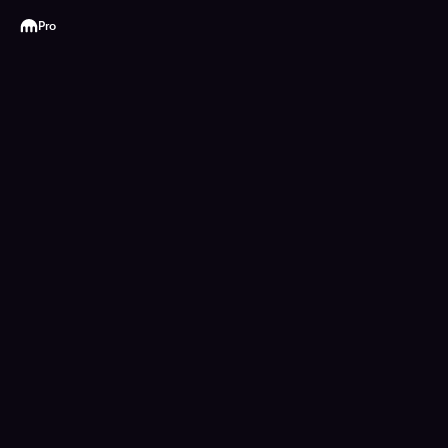
Kraken
Pro