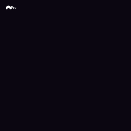
Kraken
Pro