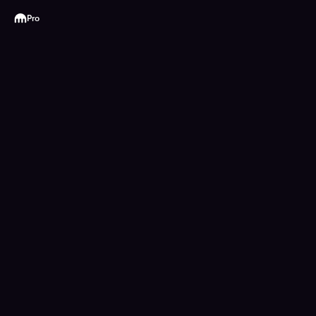
Kraken
Pro