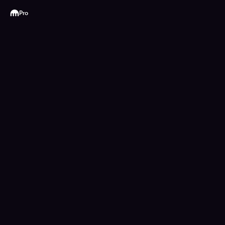
Kraken
Pro