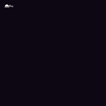
Kraken
Pro