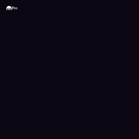
Kraken
Pro