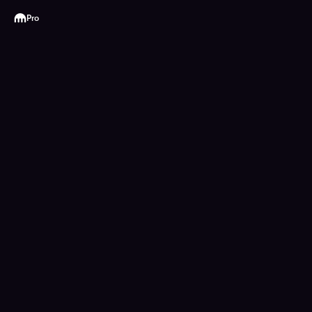
Kraken
Pro