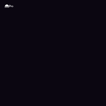
Kraken
Pro