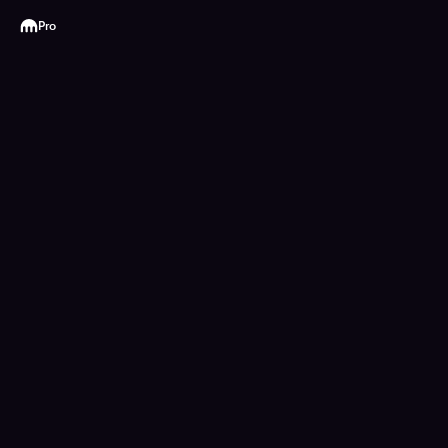
Kraken
Pro