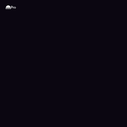
Kraken
Pro