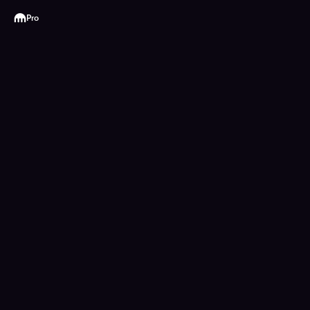
Kraken
Pro