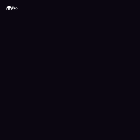
Kraken
Pro