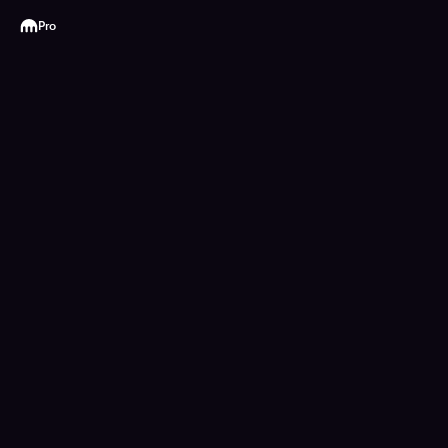
Kraken
Pro