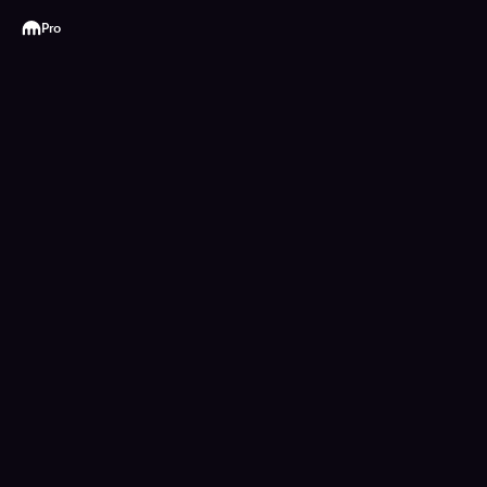
Kraken
Pro