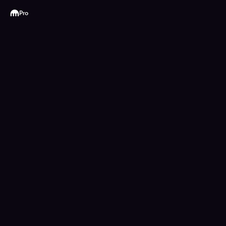
Kraken
Pro