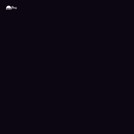
Kraken
Pro