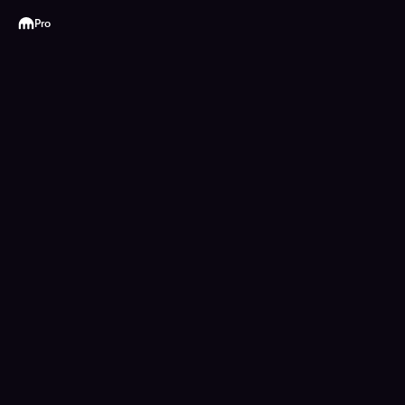
Kraken
Pro