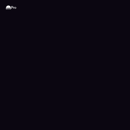
Kraken
Pro