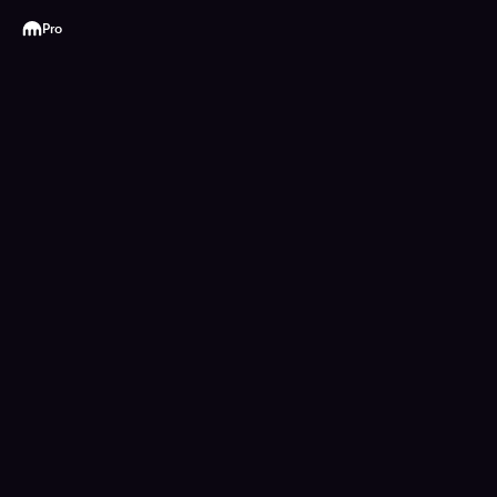
Kraken
Pro