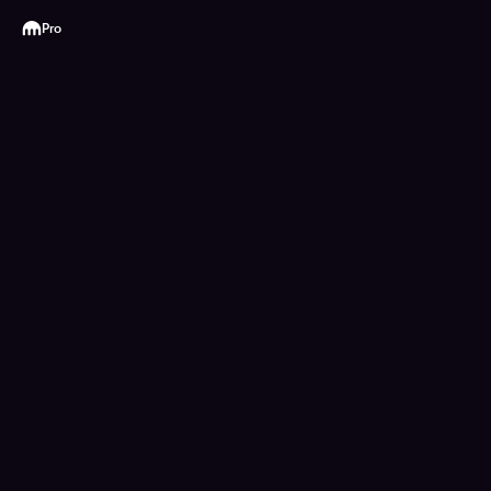
Kraken
Pro