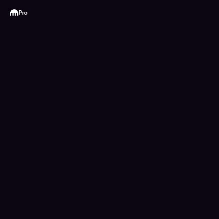
Kraken
Pro