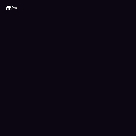
Kraken
Pro