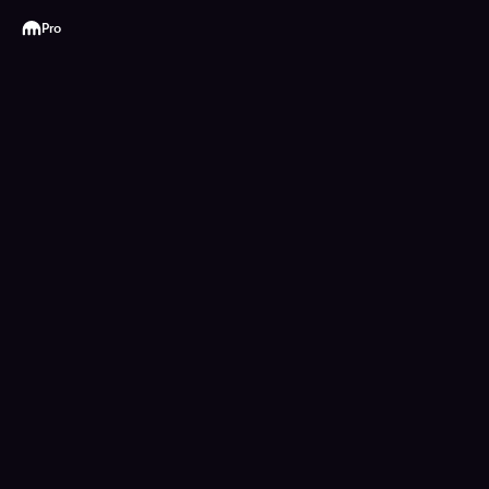
Kraken
Pro