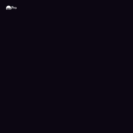
Kraken
Pro