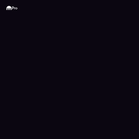
Kraken
Pro