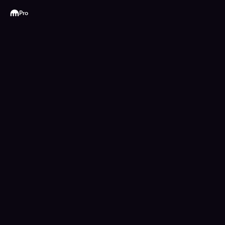
Kraken
Pro