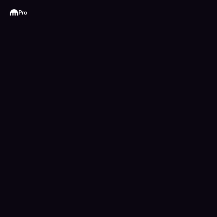
Kraken
Pro