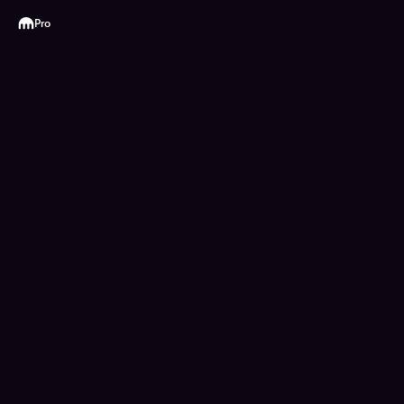
Kraken
Pro