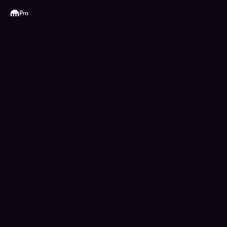
Kraken
Pro