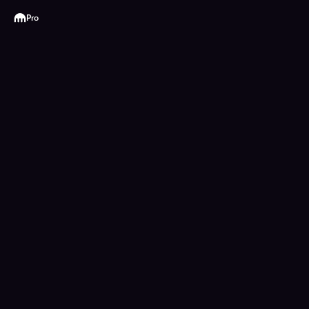
Kraken
Pro