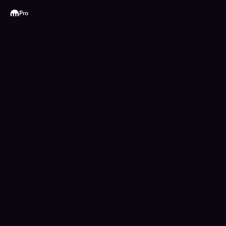
Kraken
Pro