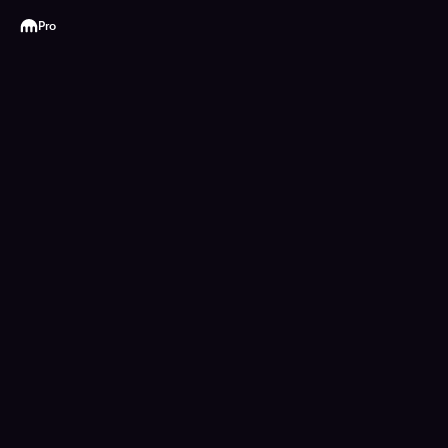
Kraken
Pro