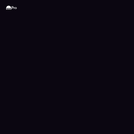
Kraken
Pro