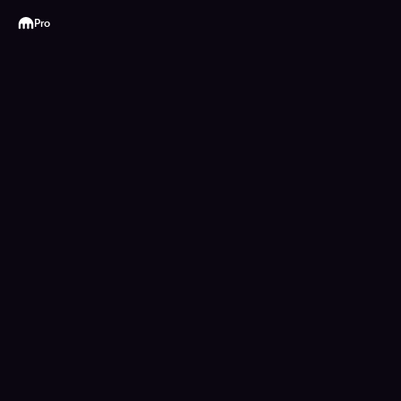
Kraken
Pro