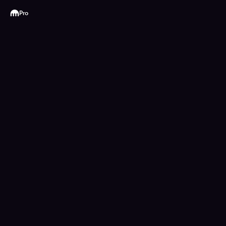
Kraken
Pro