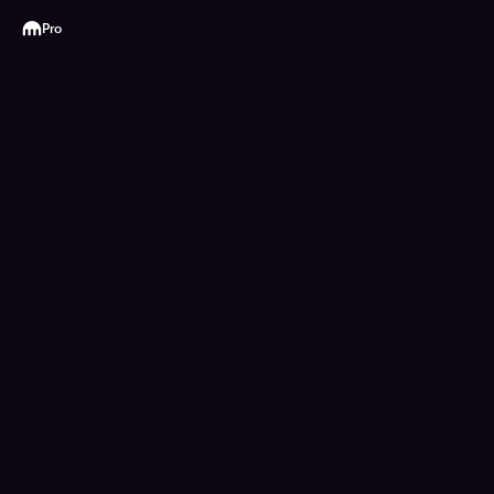
Kraken
Pro