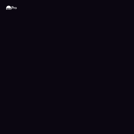
Kraken
Pro