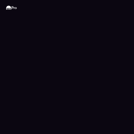
Kraken
Pro