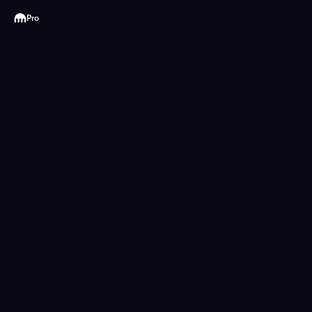
Kraken
Pro