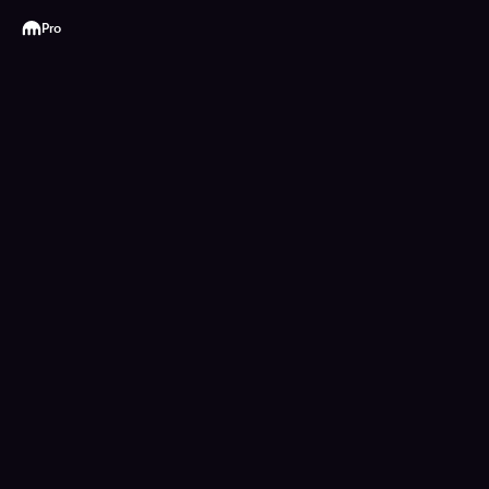
Kraken
Pro