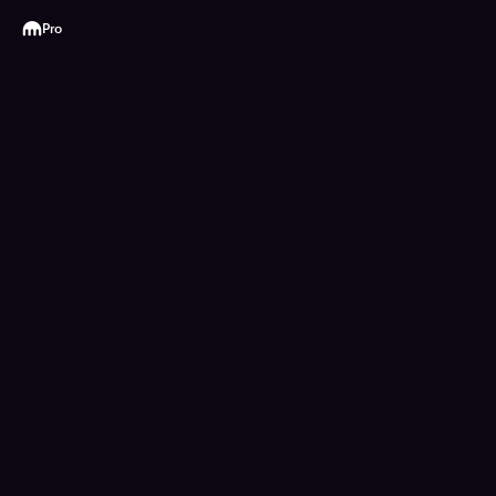
Kraken
Pro