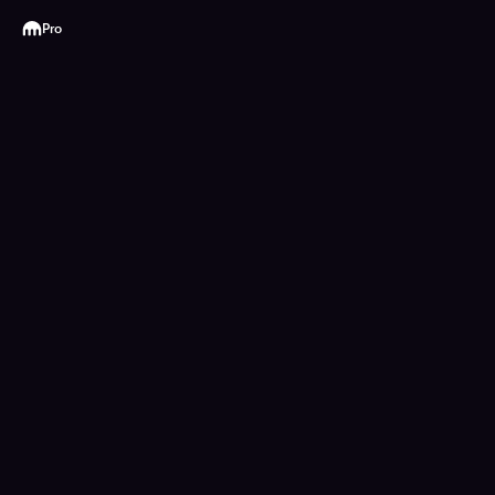
Kraken
Pro