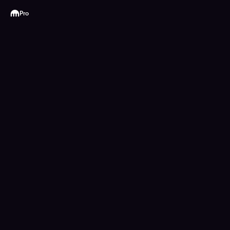
Kraken
Pro